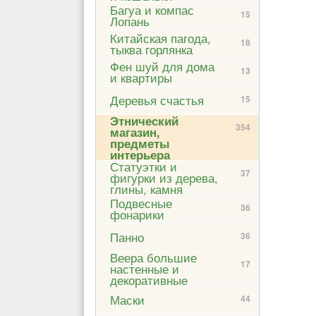
Багуа и компас
15
Лопань
Китайская пагода,
18
тыква горлянка
Фен шуй для дома
13
и квартиры
Деревья счастья
15
Этнический
354
магазин,
предметы
интерьера
Статуэтки и
37
фигурки из дерева,
глины, камня
Подвесные
36
фонарики
Панно
36
Веера большие
17
настенные и
декоративные
Маски
44