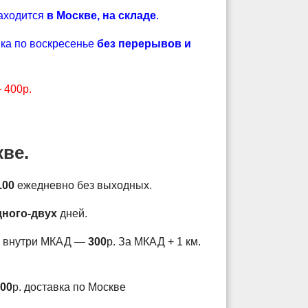
находится
в Москве, на складе
.
ка по воскресенье
без перерывов и
 400р.
кве.
.00
ежедневно без выходных.
дного-двух
дней.
м внутри МКАД —
300
р. За МКАД + 1 км.
000
р. доставка по Москве