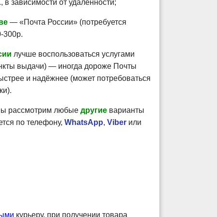
., в зависимости от удалённости;
ве
— «Почта России» (потребуется
-300р.
сии
лучше воспользоваться услугами
нкты выдачи) — иногда дороже Почты
быстрее и надёжнее (может потребоваться
ки).
 мы рассмотрим любые
другие
варианты
ется по телефону,
WhatsApp
,
Viber
или
ными
курьеру, при получении товара