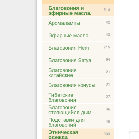
Благовония и
514
эфирные масла.
Аромалампы
42
Эфирные масла
43
Благовония Hem
215
Благовония Satya
64
Благовония
21
китайские
Благовония конусы
31
Тибетские
27
благовония
Благовония
36
стелющийся дым
Подставки для
45
благовоний
Этническая
303
одежда