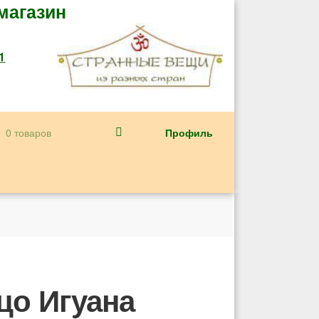
магазин
1
Профиль
0 товаров
цо Игуана