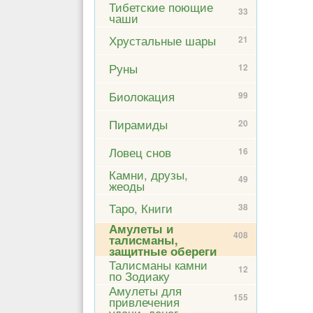
Тибетские поющие
33
чаши
Хрустальные шары
21
Руны
12
Биолокация
99
Пирамиды
20
Ловец снов
16
Камни, друзы,
49
жеоды
Таро, Книги
38
Амулеты и
408
талисманы,
защитные обереги
Талисманы камни
12
по Зодиаку
Амулеты для
155
привлечения
удачи, денег,