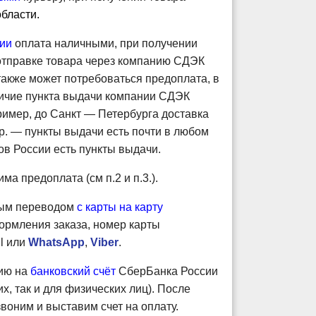
бласти.
сии
оплата наличными, при получении
 отправке товара через компанию СДЭК
также может потребоваться предоплата, в
личие пункта выдачи компании СДЭК
имер, до Санкт — Петербурга доставка
р. — пункты выдачи есть почти в любом
ов России есть пункты выдачи.
а предоплата (см п.2 и п.3.).
ным переводом
с карты на карту
ормления заказа, номер карты
il или
WhatsApp
,
Viber
.
ию на
банковский счёт
СберБанка России
х, так и для физических лиц).
После
воним и выставим счет на оплату
.