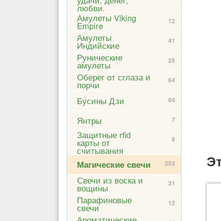
любви.
Амулеты Viking
12
Empire
Амулеты
41
Индийские
Рунические
25
амулеты
Оберег от сглаза и
64
порчи
Бусины Дзи
84
Янтры
7
Защитные rfid
8
карты от
считывания
Эт
Магические свечи
253
Свечи из воска и
31
вощины
Парафиновые
12
свечи
Ароматические