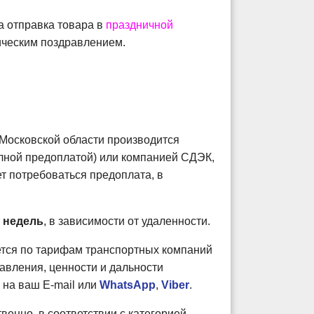
 отправка товара в
праздничной
ческим поздравлением.
 Московской области производится
олной предоплатой) или компанией СДЭК,
ет потребоваться предоплата, в
2 недель
, в зависимости от удаленности.
ется по тарифам транспортных компаний
равления, ценности и дальности
 на ваш E-mail или
WhatsApp
,
Viber
.
венно, в соответствии с категорией