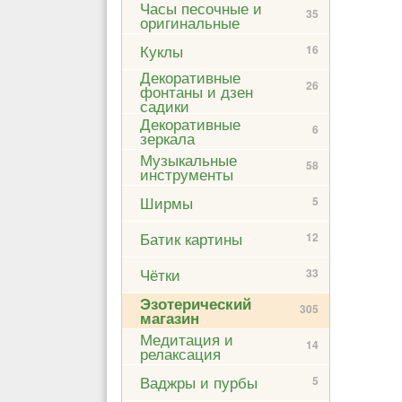
Часы песочные и
35
оригинальные
Куклы
16
Декоративные
26
фонтаны и дзен
садики
Декоративные
6
зеркала
Музыкальные
58
инструменты
Ширмы
5
Батик картины
12
Чётки
33
Эзотерический
305
магазин
Медитация и
14
релаксация
Ваджры и пурбы
5