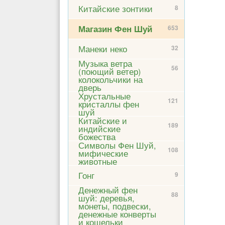
Китайские зонтики
8
Магазин Фен Шуй
653
Манеки неко
32
Музыка ветра
56
(поющий ветер)
колокольчики на
дверь
Хрустальные
121
кристаллы фен
шуй
Китайские и
189
индийские
божества
Символы Фен Шуй,
108
мифические
животные
Гонг
9
Денежный фен
88
шуй: деревья,
монеты, подвески,
денежные конверты
и кошельки